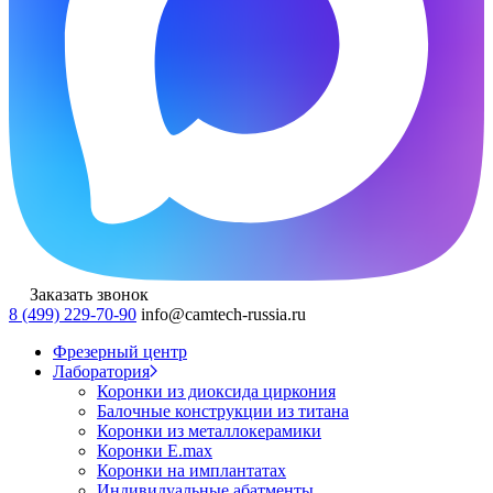
Заказать звонок
8 (499) 229-70-90
info@camtech-russia.ru
Фрезерный центр
Лаборатория
Коронки из диоксида циркония
Балочные конструкции из титана
Коронки из металлокерамики
Коронки E.max
Коронки на имплантатах
Индивидуальные абатменты