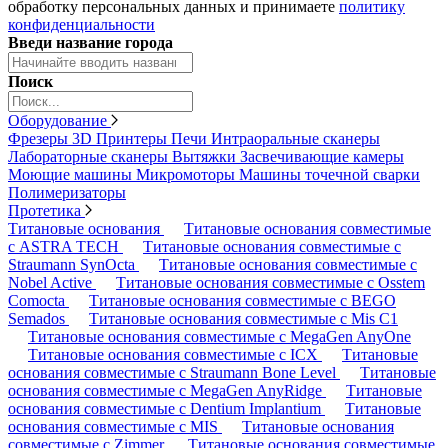
обработку персональных данных и принимаете
политику
конфиденциальности
Введи название города
Поиск
Оборудование
Фрезеры
3D Принтеры
Печи
Интраоральные сканеры
Лабораторные сканеры
Вытяжки
Засвечивающие камеры
Моющие машины
Микромоторы
Машины точечной сварки
Полимеризаторы
Протетика
Титановые основания
Титановые основания совместимые
с ASTRA TECH
Титановые основания совместимые с
Straumann SynOcta
Титановые основания совместимые с
Nobel Active
Титановые основания совместимые с Osstem
Comocta
Титановые основания совместимые с BEGO
Semados
Титановые основания совместимые с Mis C1
Титановые основания совместимые с MegaGen AnyOne
Титановые основания совместимые с ICX
Титановые
основания совместимые с Straumann Bone Level
Титановые
основания совместимые с MegaGen AnyRidge
Титановые
основания совместимые с Dentium Implantium
Титановые
основания совместимые с MIS
Титановые основания
совместимые с Zimmer
Титановые основания совместимые