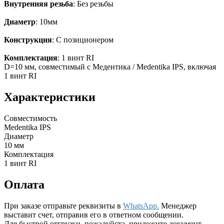
Внутренняя резьба
: Без резьбы
Диаметр
: 10мм
Конструкция
: С позиционером
Комплектация
: 1 винт RI
D=10 мм, совместимый с Медентика / Medentika IPS, включая
1 винт RI
Характеристики
Совместимость
Medentika IPS
Диаметр
10 мм
Комплектация
1 винт RI
Оплата
При заказе отправьте реквизиты в
WhatsApp.
Менеджер
выставит счет, отправив его в ответном сообщении.
Для быстрой отгрузки, пожалуйста, приложите документ,