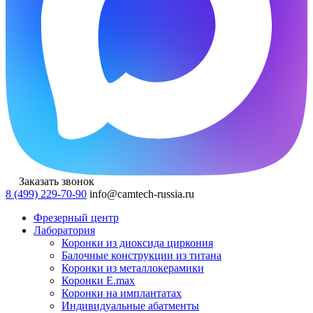
Заказать звонок
8 (499) 229-70-90
info@camtech-russia.ru
Фрезерный центр
Лаборатория
Коронки из диоксида циркония
Балочные конструкции из титана
Коронки из металлокерамики
Коронки E.max
Коронки на имплантатах
Индивидуальные абатменты