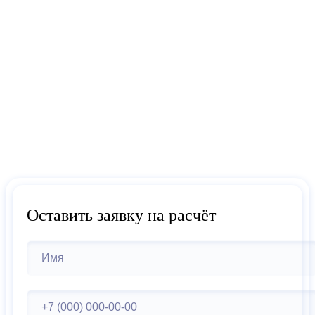
руб со скидкой 50%
Отправьте STL-файл или заявку — мы рассчитаем
стоимость
и сроки в течение 1 рабочего дня
Ответ в течение 1 рабочего дня
Гарантия 1 год
Доставка по всей России
Оставить заявку на расчёт