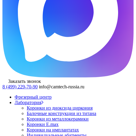
Заказать звонок
8 (499) 229-70-90
info@camtech-russia.ru
Фрезерный центр
Лаборатория
Коронки из диоксида циркония
Балочные конструкции из титана
Коронки из металлокерамики
Коронки E.max
Коронки на имплантатах
Индивидуальные абатменты