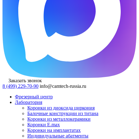
Заказать звонок
8 (499) 229-70-90
info@camtech-russia.ru
Фрезерный центр
Лаборатория
Коронки из диоксида циркония
Балочные конструкции из титана
Коронки из металлокерамики
Коронки E.max
Коронки на имплантатах
Индивидуальные абатменты