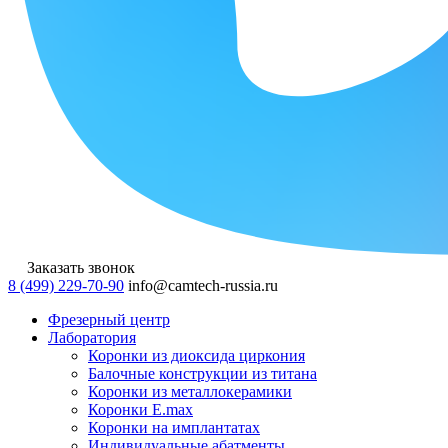
Заказать звонок
8 (499) 229-70-90
info@camtech-russia.ru
Фрезерный центр
Лаборатория
Коронки из диоксида циркония
Балочные конструкции из титана
Коронки из металлокерамики
Коронки E.max
Коронки на имплантатах
Индивидуальные абатменты