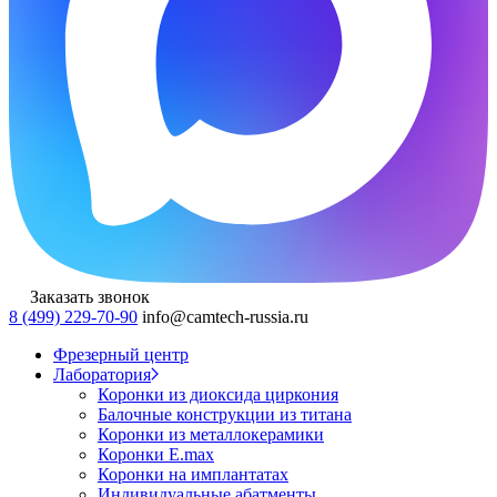
Заказать звонок
8 (499) 229-70-90
info@camtech-russia.ru
Фрезерный центр
Лаборатория
Коронки из диоксида циркония
Балочные конструкции из титана
Коронки из металлокерамики
Коронки E.max
Коронки на имплантатах
Индивидуальные абатменты