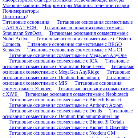
Моющие машины
Микромоторы
Машины точечной сварки
Полимеризаторы
Протетика
Титановые основания
Титановые основания совместимые
с ASTRA TECH
Титановые основания совместимые с
Straumann SynOcta
Титановые основания совместимые с
Nobel Active
Титановые основания совместимые с Osstem
Comocta
Титановые основания совместимые с BEGO
Semados
Титановые основания совместимые с Mis C1
Титановые основания совместимые с MegaGen AnyOne
Титановые основания совместимые с ICX
Титановые
основания совместимые с Straumann Bone Level
Титановые
основания совместимые с MegaGen AnyRidge
Титановые
основания совместимые с Dentium Implantium
Титановые
основания совместимые с MIS
Титановые основания
совместимые с Zimmer
Титановые основания совместимые
с XiVE
Титановые основания совместимые с Neobiotech
Титановые основания совместимые с Biotech Kontact
Титановые основания совместимые с Anthogyr Axiom
Титановые основания совместимые с Dentis
Титановые
основания совместимые с Dentium ImplantiumSuperLine
Титановые основания совместимые с Biomet 3i Certain
Титановые основания совместимые с Biomet 3i Osseotite
Титановые основания совместимые с Neodent GM