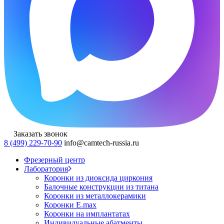
Заказать звонок
8 (499) 229-70-90
info@camtech-russia.ru
Фрезерный центр
Лаборатория
Коронки из диоксида циркония
Балочные конструкции из титана
Коронки из металлокерамики
Коронки E.max
Коронки на имплантатах
Индивидуальные абатменты