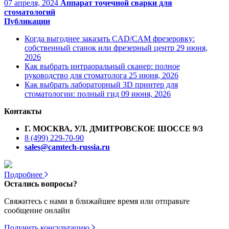
07 апреля, 2024
Аппарат точечной сварки для
стоматологий
Публикации
Когда выгоднее заказать CAD/CAM фрезеровку:
собственный станок или фрезерный центр
29 июня,
2026
Как выбрать интраоральный сканер: полное
руководство для стоматолога
25 июня, 2026
Как выбрать лабораторный 3D принтер для
стоматологии: полный гид
09 июня, 2026
Контакты
Г. МОСКВА, УЛ. ДМИТРОВСКОЕ ШОССЕ 9/3
8 (499) 229-70-90
sales@camtech-russia.ru
Подробнее
Остались вопросы?
Свяжитесь с нами в ближайшее время или отправьте
сообщение онлайн
Получить консультацию